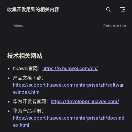
Skip to content
收集开发用到的相关内容
Menu
Return to top
技术相关网站
huawei官网：
https://e.huawei.com/cn/
产品文档下载：
https://support.huawei.com/enterprise/zh/softwar
e/index.html
华为开发者官网：
https://developer.huawei.com/
华为产品手册：
https://support.huawei.com/enterprise/zh/doc/ind
ex.html