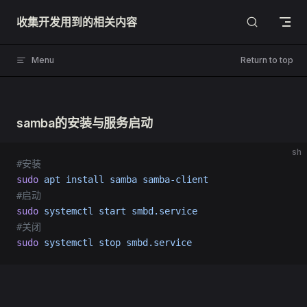
Skip to content
收集开发用到的相关内容
Menu
Return to top
samba的安装与服务启动
sh
#安装
sudo
 apt
 install
 samba
 samba-client
#启动
sudo
 systemctl
 start
 smbd.service
#关闭
sudo
 systemctl
 stop
 smbd.service